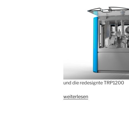
und die redesignte TRP1200
„Pharmatechnik
weiterlesen
in
neuem
Design“