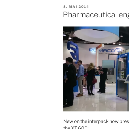
VERÖFFENTLICHT
8. MAI 2014
AM
Pharmaceutical eng
New on the interpack now prese
the XT 600: