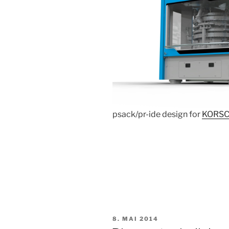
psack/pr-ide design for
KORSCH
VERÖFFENTLICHT
8. MAI 2014
AM