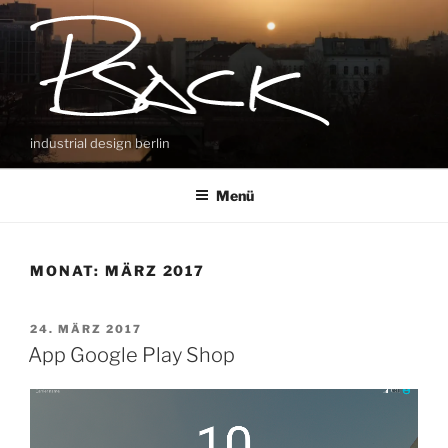
Zum
Inhalt
springen
industrial design berlin
Menü
MONAT:
MÄRZ 2017
VERÖFFENTLICHT
24. MÄRZ 2017
AM
App Google Play Shop