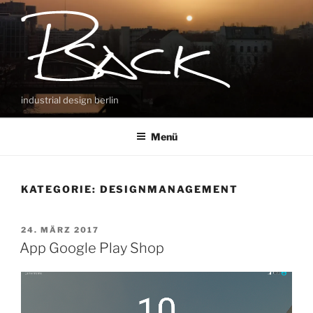
Zum
Inhalt
springen
industrial design berlin
Menü
KATEGORIE:
DESIGNMANAGEMENT
VERÖFFENTLICHT
24. MÄRZ 2017
AM
App Google Play Shop