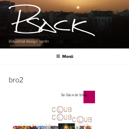
Zum
Inhalt
springen
industrial design berlin
Menü
bro2