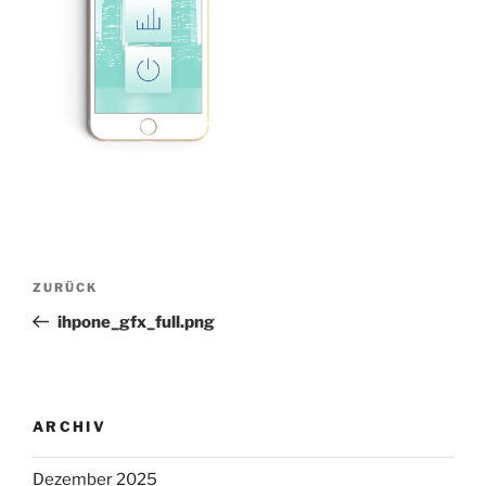
Beitragsnavigation
Vorheriger
ZURÜCK
Beitrag
ihpone_gfx_full.png
ARCHIV
Dezember 2025