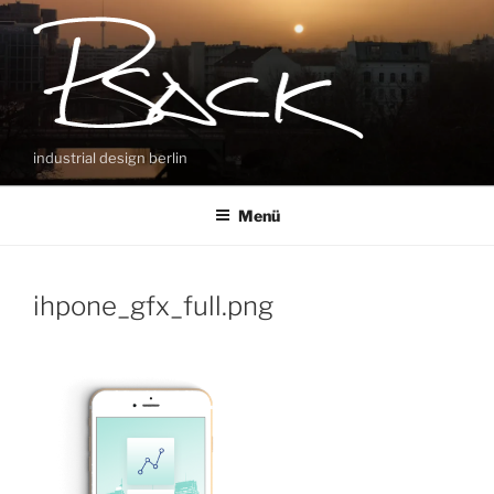
Zum
Inhalt
springen
industrial design berlin
Menü
ihpone_gfx_full.png