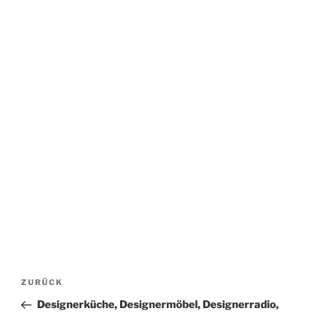
Beitragsnavigation
Vorheriger
ZURÜCK
Beitrag
Designerküche, Designermöbel, Designerradio,