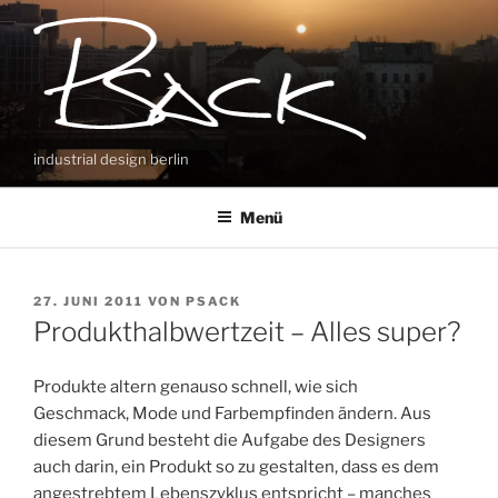
Zum
Inhalt
springen
industrial design berlin
Menü
VERÖFFENTLICHT
27. JUNI 2011
VON
PSACK
AM
Produkthalbwertzeit – Alles super?
Produkte altern genauso schnell, wie sich
Geschmack, Mode und Farbempfinden ändern. Aus
diesem Grund besteht die Aufgabe des Designers
auch darin, ein Produkt so zu gestalten, dass es dem
angestrebtem Lebenszyklus entspricht – manches