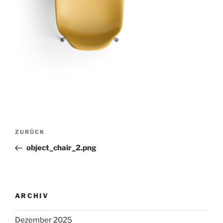
Beitragsnavigation
Vorheriger
ZURÜCK
Beitrag
object_chair_2.png
ARCHIV
Dezember 2025