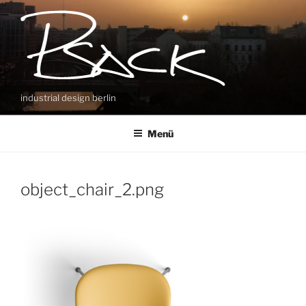
Zum
Inhalt
springen
industrial design berlin
Menü
object_chair_2.png