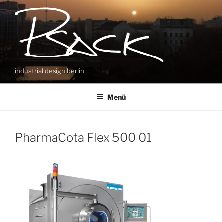
Zum
Inhalt
springen
industrial design berlin
Menü
PharmaCota Flex 500 01