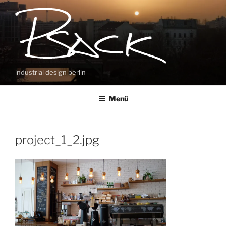
Zum
Inhalt
springen
industrial design berlin
Menü
project_1_2.jpg