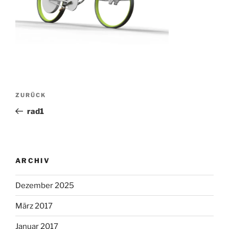
Beitragsnavigation
Vorheriger
ZURÜCK
Beitrag
rad1
ARCHIV
Dezember 2025
März 2017
Januar 2017