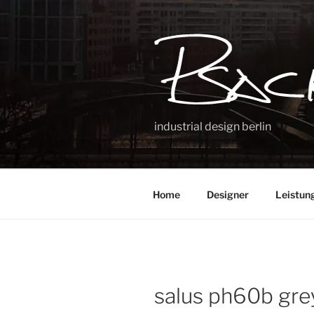
Zum
Inhalt
springen
industrial design berlin
Home
Designer
Leistun
salus ph60b gre