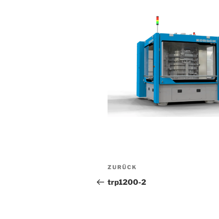
Beitragsnavigation
Vorheriger
ZURÜCK
Beitrag
trp1200-2